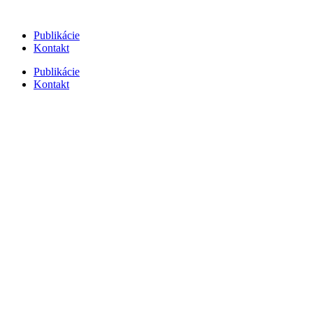
Skip
to
Publikácie
content
Kontakt
Publikácie
Kontakt