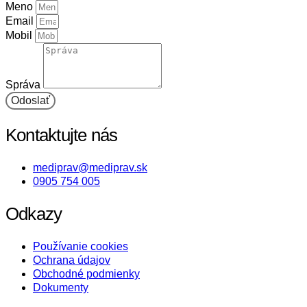
Meno
Email
Mobil
Správa
Odoslať
Kontaktujte nás
mediprav@mediprav.sk
0905 754 005
Odkazy
Používanie cookies
Ochrana údajov
Obchodné podmienky
Dokumenty